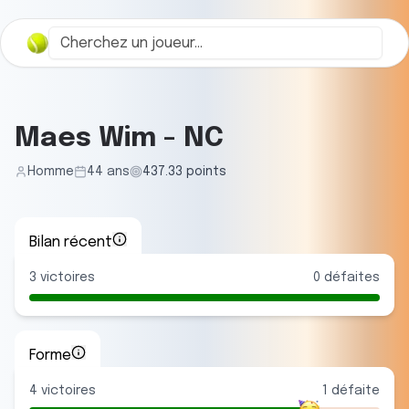
Maes Wim
-
NC
Homme
44
ans
437.33
points
Bilan récent
3
victoires
0
défaites
Forme
4
victoire
s
1
défaite