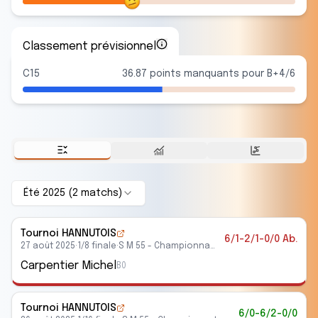
Classement prévisionnel
C15
36.87 points manquants pour B+4/6
Été 2025
(
2
match
s
)
Tournoi HANNUTOIS
6/1-2/1-0/0 Ab.
27 août 2025
·
1/8 finale
·
S M 55 - Championnats vétérans
Carpentier Michel
B0
Tournoi HANNUTOIS
6/0-6/2-0/0