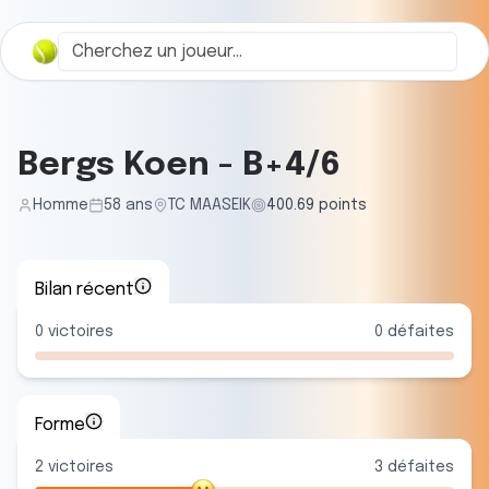
Bergs Koen
-
B+4/6
Homme
58
ans
TC MAASEIK
400.69
points
Bilan récent
0
victoires
0
défaites
Forme
2
victoire
s
3
défaite
s