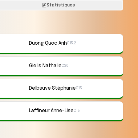
Statistiques
Duong Quoc Anh
C15.2
Gielis Nathalie
C30
Delbauve Stéphanie
C15
Laffineur Anne-Lise
C15