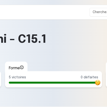
ni
-
C15.1
Forme
5
victoire
s
0
défaite
s