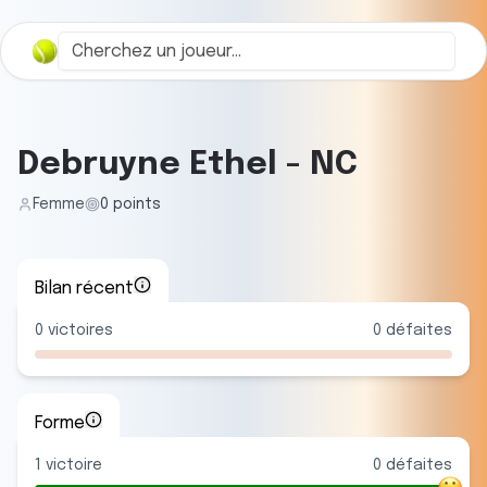
Debruyne Ethel
-
NC
Femme
0
points
Bilan récent
0
victoires
0
défaites
Forme
1
victoire
0
défaite
s