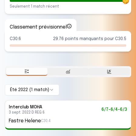
Seulement
1
match
récent
Classement prévisionnel
C30.6
29.76 points manquants pour C30.5
Été 2022
(
1
match
)
Interclub
MOHA
6/7-6/4-6/3
3 sept. 2022
·
D REG 6
Fastre Helene
C30.4