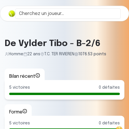
De Vylder Tibo
-
B-2/6
Homme
22
ans
T.C. TER RIVIEREN
1076.53
points
Bilan récent
5
victoires
0
défaites
Forme
5
victoire
s
0
défaite
s