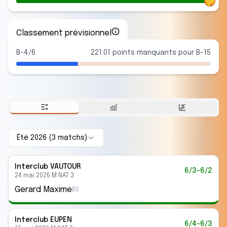
Classement prévisionnel
B-4/6
221.01 points manquants pour B-15
Été 2026
(
3
match
s
)
Interclub
VAUTOUR
6/3-6/2
24 mai 2026
·
M NAT 3
Gerard Maxime
B0
Interclub
EUPEN
6/4-6/3