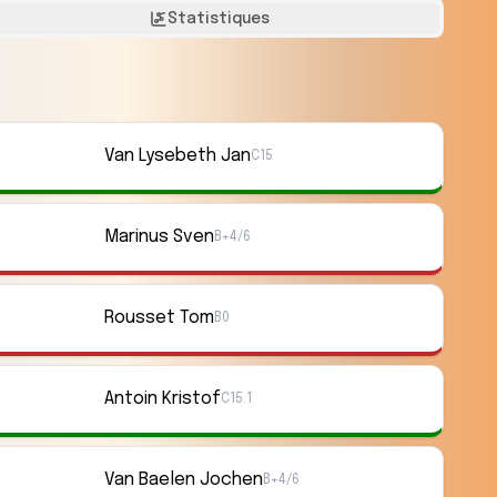
Statistiques
Van Lysebeth Jan
C15
Marinus Sven
B+4/6
Rousset Tom
B0
Antoin Kristof
C15.1
Van Baelen Jochen
B+4/6