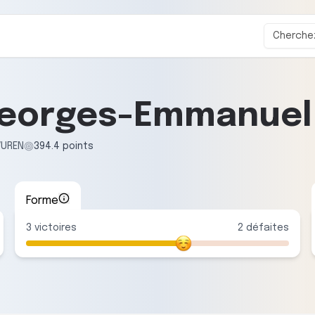
Georges-Emmanuel
VUREN
394.4
points
Forme
3
victoire
s
2
défaite
s