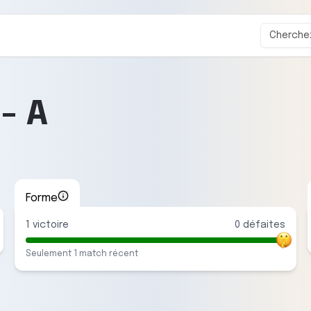
-
A
Forme
1
victoire
0
défaite
s
Seulement
1
match
récent