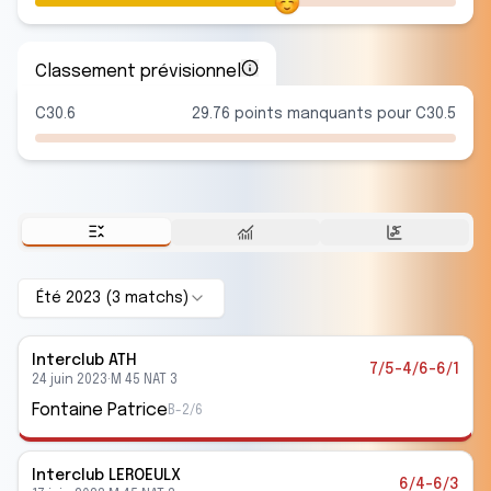
Classement prévisionnel
C30.6
29.76 points manquants pour C30.5
Été 2023
(
3
match
s
)
Interclub
ATH
7/5-4/6-6/1
24 juin 2023
·
M 45 NAT 3
Fontaine Patrice
B-2/6
Interclub
LEROEULX
6/4-6/3