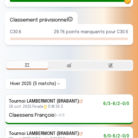
Classement prévisionnel
C30.6
29.76 points manquants pour C30.5
Hiver 2025
(
5
match
s
)
Tournoi LAMBERMONT (BRABANT)
6/3-6/2-0/0
26 oct. 2025
·
Finale
·
S M 35 3
Claessens François
B+4/6
Tournoi LAMBERMONT (BRABANT)
6/0-6/2-0/0