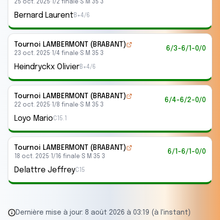
25 oct. 2025
·
1/2 finale
·
S M 35 3
Bernard Laurent
B+4/6
Tournoi LAMBERMONT (BRABANT)
6/3-6/1-0/0
23 oct. 2025
·
1/4 finale
·
S M 35 3
Heindryckx Olivier
B+4/6
Tournoi LAMBERMONT (BRABANT)
6/4-6/2-0/0
22 oct. 2025
·
1/8 finale
·
S M 35 3
Loyo Mario
C15.1
Tournoi LAMBERMONT (BRABANT)
6/1-6/1-0/0
18 oct. 2025
·
1/16 finale
·
S M 35 3
Delattre Jeffrey
C15
Dernière mise à jour:
8 août 2026 à 03:19 (à l'instant)