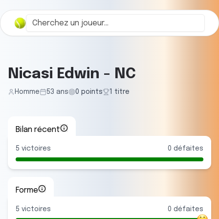
Nicasi Edwin
-
NC
Homme
53
ans
0
points
1
titre
Bilan récent
5
victoires
0
défaites
Forme
5
victoire
s
0
défaite
s