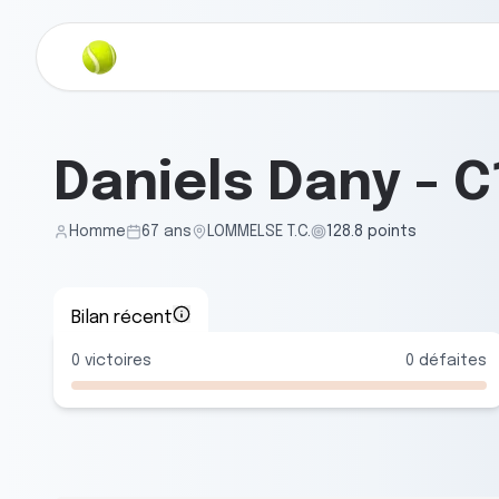
Daniels Dany
-
C
Homme
67
ans
LOMMELSE T.C.
128.8
points
Bilan récent
0
victoires
0
défaites