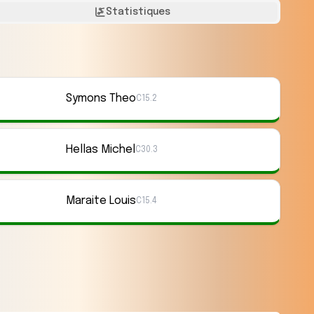
Statistiques
Symons Theo
C15.2
Hellas Michel
C30.3
Maraite Louis
C15.4