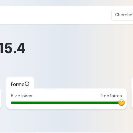
15.4
Forme
5
victoire
s
0
défaite
s