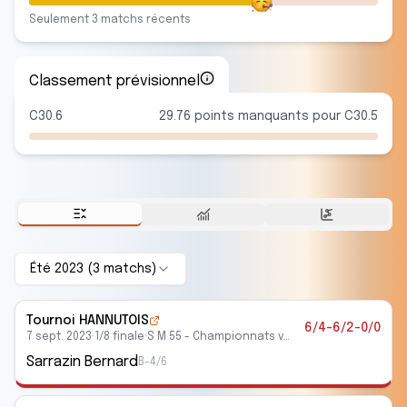
Seulement
3
match
s
récent
s
Classement prévisionnel
C30.6
29.76 points manquants pour C30.5
Été 2023
(
3
match
s
)
Tournoi HANNUTOIS
6/4-6/2-0/0
7 sept. 2023
·
1/8 finale
·
S M 55 - Championnats vétérans
Sarrazin Bernard
B-4/6