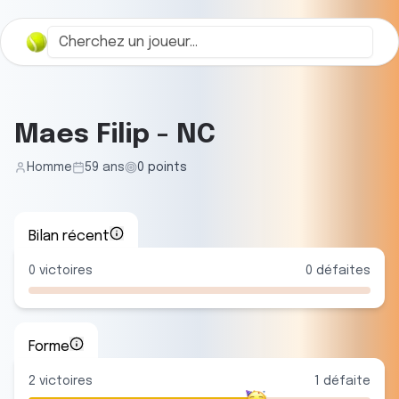
Maes Filip
-
NC
Homme
59
ans
0
points
Bilan récent
0
victoires
0
défaites
Forme
2
victoire
s
1
défaite