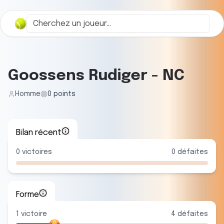
Goossens Rudiger
-
NC
Homme
0
points
Bilan récent
0
victoires
0
défaites
Forme
1
victoire
4
défaite
s