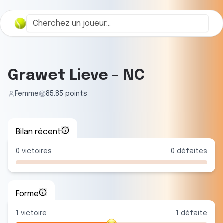
Grawet Lieve
-
NC
Femme
85.85
points
Bilan récent
0
victoires
0
défaites
Forme
1
victoire
1
défaite