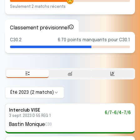
Seulement
2
match
s
récent
s
Classement prévisionnel
C30.2
6.70 points manquants pour C30.1
Été 2023
(
2
match
s
)
Interclub
VISE
6/7-6/4-7/6
3 sept. 2023
·
D 55 REG 1
Bastin Monique
C30