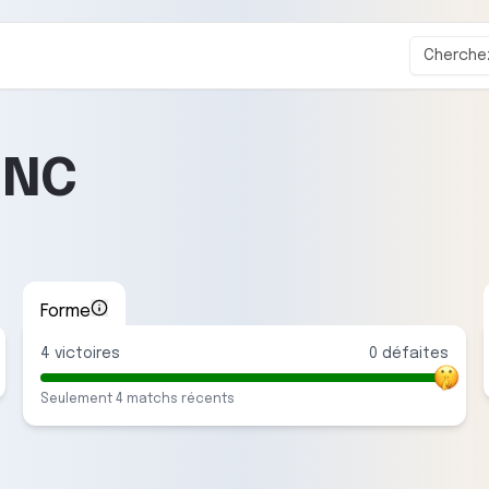
-
NC
Forme
4
victoire
s
0
défaite
s
Seulement
4
match
s
récent
s