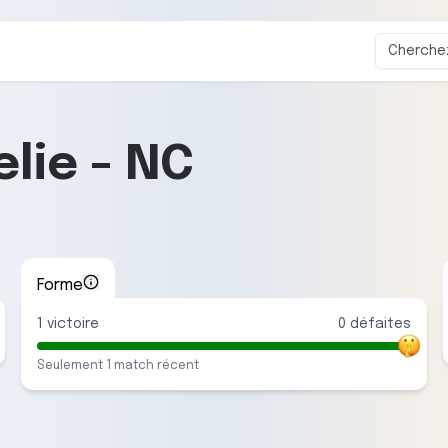
lie
-
NC
Forme
1
victoire
0
défaite
s
Seulement
1
match
récent