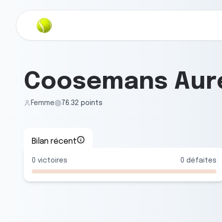
Coosemans Aure
Femme
76.32
points
Bilan récent
0
victoires
0
défaites