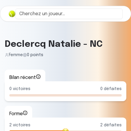
Declercq Natalie
-
NC
Femme
0
points
Bilan récent
0
victoires
0
défaites
Forme
2
victoire
s
2
défaite
s