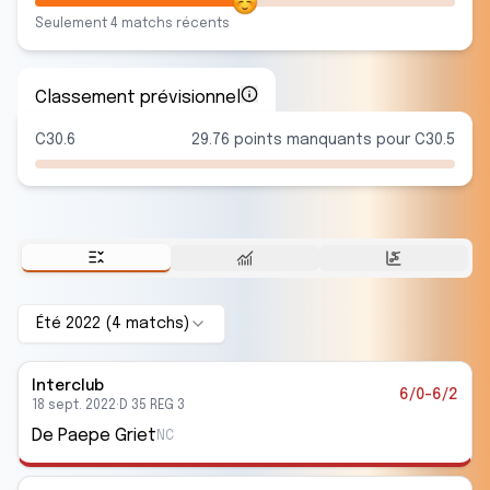
Seulement
4
match
s
récent
s
Classement prévisionnel
C30.6
29.76 points manquants pour C30.5
Été 2022
(
4
match
s
)
Interclub
6/0-6/2
18 sept. 2022
·
D 35 REG 3
De Paepe Griet
NC