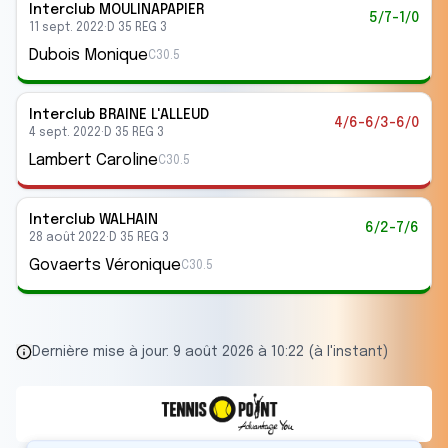
Interclub
MOULINAPAPIER
5/7-1/0
11 sept. 2022
·
D 35 REG 3
Dubois Monique
C30.5
Interclub
BRAINE L'ALLEUD
4/6-6/3-6/0
4 sept. 2022
·
D 35 REG 3
Lambert Caroline
C30.5
Interclub
WALHAIN
6/2-7/6
28 août 2022
·
D 35 REG 3
Govaerts Véronique
C30.5
Dernière mise à jour:
9 août 2026 à 10:22 (à l'instant)