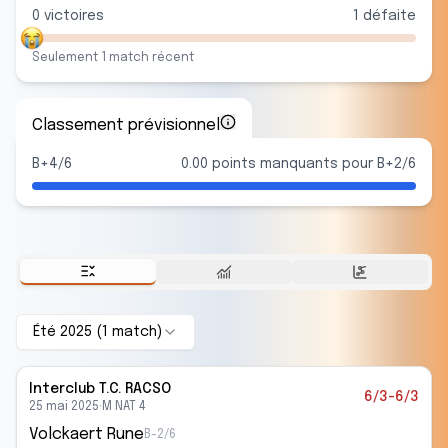
0
victoire
s
1
défaite
Seulement
1
match
récent
Classement prévisionnel
B+4/6
0.00 points manquants pour B+2/6
Été 2025
(
1
match
)
Interclub
T.C. RACSO
6/3-6/3
25 mai 2025
·
M NAT 4
Volckaert Rune
B-2/6