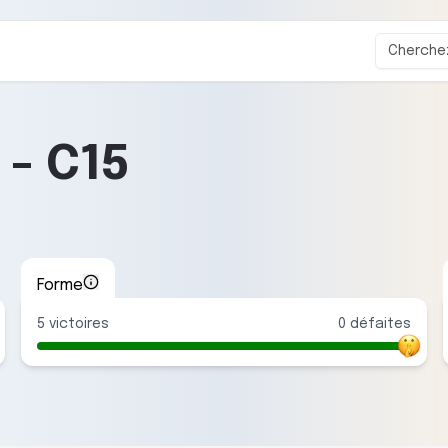
-
C15
Forme
5
victoire
s
0
défaite
s