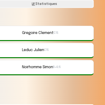
Statistiques
Gregoire Clement
C15
Leduc Julien
C15
Noirhomme Simon
B+4/6