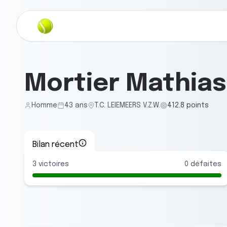
Mortier Mathias
Homme
43
ans
T.C. LEIEMEERS V.Z.W.
412.8
points
Bilan récent
3
victoires
0
défaites