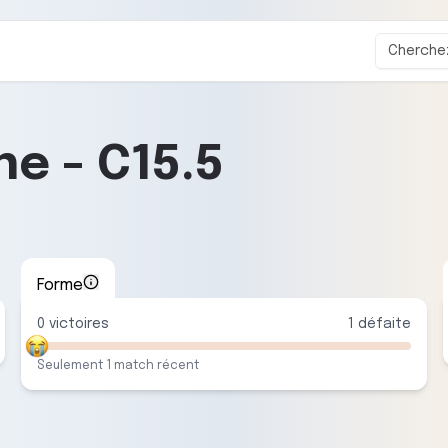
ne
-
C15.5
Forme
0
victoire
s
1
défaite
Seulement
1
match
récent