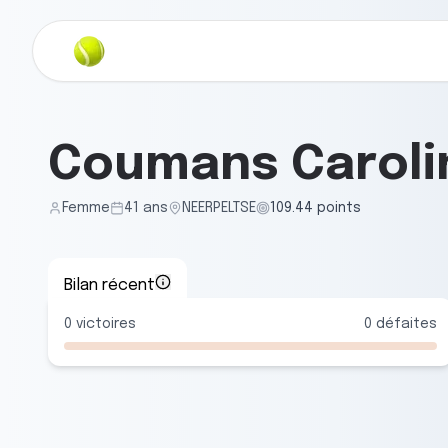
Coumans Caroli
Femme
41
ans
NEERPELTSE
109.44
points
Bilan récent
0
victoires
0
défaites