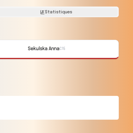
Statistiques
Sekulska Anna
C15