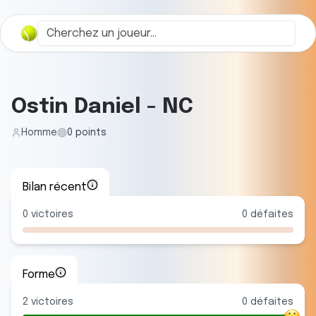
Ostin Daniel
-
NC
Homme
0
points
Bilan récent
0
victoires
0
défaites
Forme
2
victoire
s
0
défaite
s