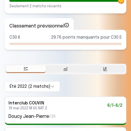
Seulement
2
match
s
récent
s
Classement prévisionnel
C30.6
29.76 points manquants pour C30.5
Été 2022
(
2
match
s
)
Interclub
COUVIN
6/1-6/2
19 mai 2022
·
M 65 NAT 2
Doucy Jean-Pierre
C30