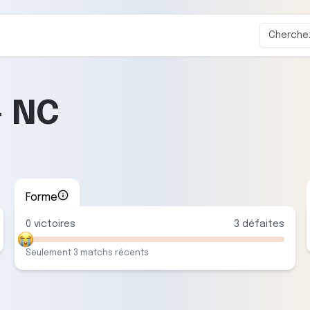
-
NC
Forme
0
victoire
s
3
défaite
s
Seulement
3
match
s
récent
s