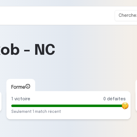
kob
-
NC
Forme
1
victoire
0
défaite
s
Seulement
1
match
récent