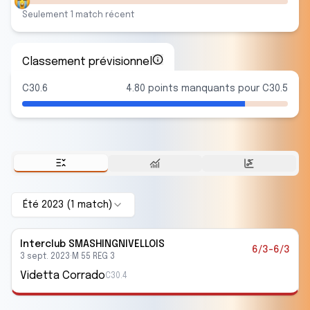
Seulement
1
match
récent
Classement prévisionnel
C30.6
4.80 points manquants pour C30.5
Été 2023
(
1
match
)
Interclub
SMASHINGNIVELLOIS
6/3-6/3
3 sept. 2023
·
M 55 REG 3
Videtta Corrado
C30.4