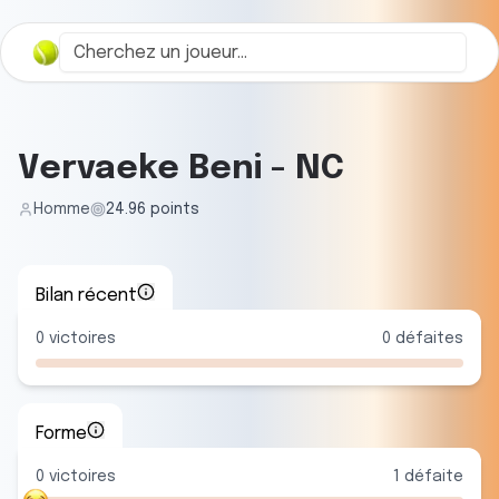
Vervaeke Beni
-
NC
Homme
24.96
points
Bilan récent
0
victoires
0
défaites
Forme
0
victoire
s
1
défaite