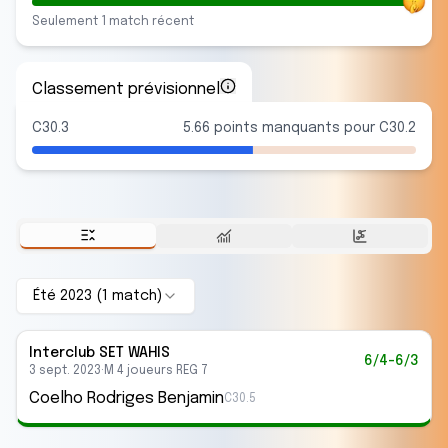
Seulement
1
match
récent
Classement prévisionnel
C30.3
5.66 points manquants pour C30.2
Été 2023
(
1
match
)
Interclub
SET WAHIS
6/4-6/3
3 sept. 2023
·
M 4 joueurs REG 7
Coelho Rodriges Benjamin
C30.5