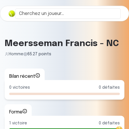
Meersseman Francis
-
NC
Homme
65.27
points
Bilan récent
0
victoires
0
défaites
Forme
1
victoire
0
défaite
s